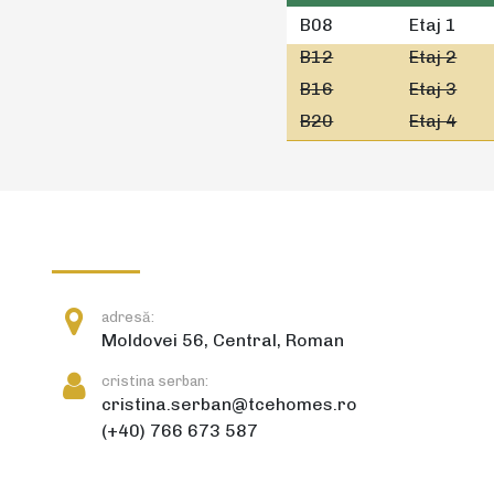
B08
Etaj 1
B12
Etaj 2
B16
Etaj 3
B20
Etaj 4
adresă:
Moldovei 56, Central, Roman
cristina serban:
cristina.serban@tcehomes.ro
(+40) 766 673 587