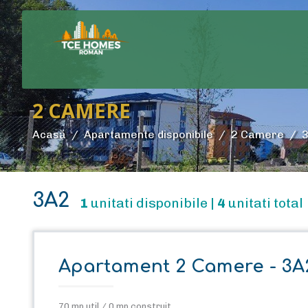
2 CAMERE
Acasă
Apartamente disponibile
2 Camere
3A2
1
unitati disponibile |
4
unitati total
Apartament 2 Camere - 3A
70 mp util / 0 mp construit