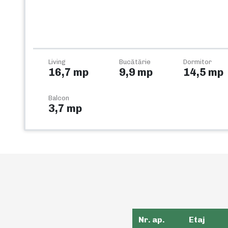
Living
Bucătărie
Dormitor
16,7 mp
9,9 mp
14,5 mp
Balcon
3,7 mp
Nr. ap.
Etaj