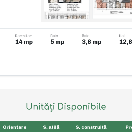
Dormitor
Baie
Baie
Hol
14 mp
5 mp
3,6 mp
12,
Unități Disponibile
Orientare
S. utilă
S. construită
Pr