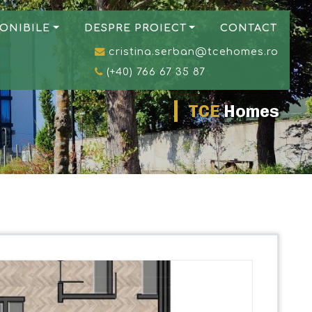
ONIBILE
DESPRE PROIECT
CONTACT
cristina.serban@tcehomes.ro
(+40) 766 67 35 87
TCE
Homes