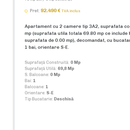
92.490 €
Pret:
TVA inclus
Apartament cu 2 camere tip 3A2, suprafata co
mp (suprafata utila totala 69.80 mp ce include 
suprafata de 0.00 mp), decomandat, cu bucatar
1 bai, orientare S-E.
Suprafață Construită:
0 Mp
Suprafață Utilă:
69,8 Mp
S. Balcoane:
0 Mp
Bai:
1
Balcoane:
1
Orientare:
S-E
Tip Bucatarie:
Deschisă