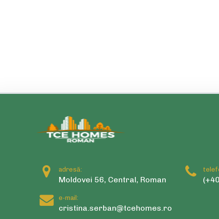
adresă:
telef
Moldovei 56, Central, Roman
(+40
e-mail:
cristina.serban@tcehomes.ro