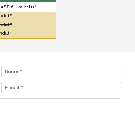
.490 €
*
TVA inclus
ndut*
ndut*
ndut*