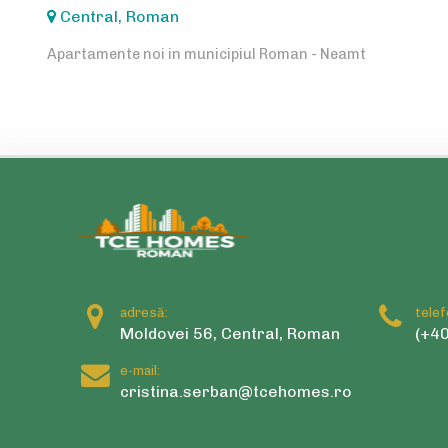
Central, Roman
Apartamente noi in municipiul Roman - Neamt
adresă:
telef
Moldovei 56, Central, Roman
(+40
e-mail:
cristina.serban@tcehomes.ro