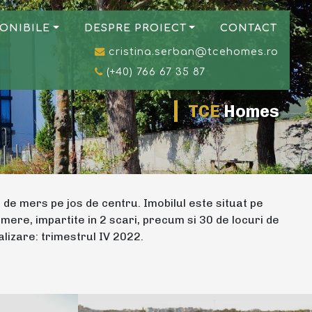
ONIBILE
DESPRE PROIECT
CONTACT
cristina.serban@tcehomes.ro
(+40) 766 67 35 87
TCE
Homes
 de mers pe jos de centru. Imobilul este situat pe
ere, impartite in 2 scari, precum si 30 de locuri de
alizare: trimestrul IV 2022.