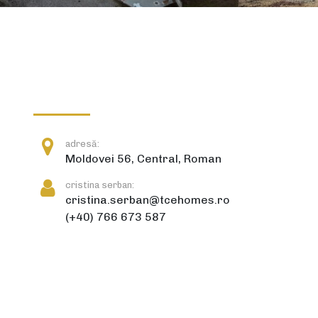
adresă:
Moldovei 56, Central, Roman
cristina serban:
cristina.serban@tcehomes.ro
(+40) 766 673 587